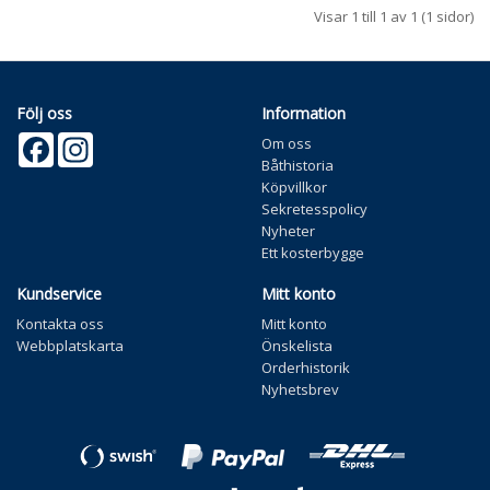
Visar 1 till 1 av 1 (1 sidor)
Följ oss
Information
Facebook
Instagram
Om oss
Båthistoria
Köpvillkor
Sekretesspolicy
Nyheter
Ett kosterbygge
Kundservice
Mitt konto
Kontakta oss
Mitt konto
Webbplatskarta
Önskelista
Orderhistorik
Nyhetsbrev