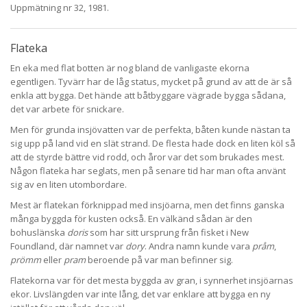
Uppmätning nr 32, 1981.
Flateka
En eka med flat botten är nog bland de vanligaste ekorna
egentligen. Tyvärr har de låg status, mycket på grund av att de är så
enkla att bygga. Det hände att båtbyggare vägrade bygga sådana,
det var arbete för snickare.
Men för grunda insjövatten var de perfekta, båten kunde nästan ta
sig upp på land vid en slät strand. De flesta hade dock en liten köl så
att de styrde bättre vid rodd, och åror var det som brukades mest.
Någon flateka har seglats, men på senare tid har man ofta använt
sig av en liten utombordare.
Mest är flatekan förknippad med insjöarna, men det finns ganska
många byggda för kusten också. En välkänd sådan är den
bohuslänska
doris
som har sitt ursprung från fisket i New
Foundland, där namnet var
dory
. Andra namn kunde vara
pråm
,
prömm
eller
pram
beroende på var man befinner sig.
Flatekorna var för det mesta byggda av gran, i synnerhet insjöarnas
ekor. Livslängden var inte lång, det var enklare att bygga en ny