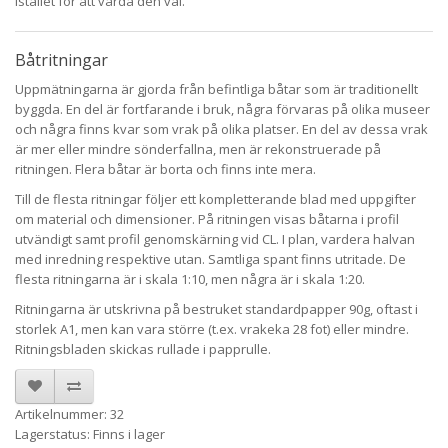
istället för att vårda den väl.
Båtritningar
Uppmätningarna är gjorda från befintliga båtar som är traditionellt
byggda. En del är fortfarande i bruk, några förvaras på olika museer
och några finns kvar som vrak på olika platser. En del av dessa vrak
är mer eller mindre sönderfallna, men är rekonstruerade på
ritningen. Flera båtar är borta och finns inte mera.
Till de flesta ritningar följer ett kompletterande blad med uppgifter
om material och dimensioner. På ritningen visas båtarna i profil
utvändigt samt profil genomskärning vid CL. I plan, vardera halvan
med inredning respektive utan. Samtliga spant finns utritade. De
flesta ritningarna är i skala 1:10, men några är i skala 1:20.
Ritningarna är utskrivna på bestruket standardpapper 90g, oftast i
storlek A1, men kan vara större (t.ex. vrakeka 28 fot) eller mindre.
Ritningsbladen skickas rullade i papprulle.
Artikelnummer: 32
Lagerstatus: Finns i lager