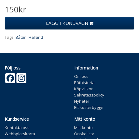
150kr
LÄGG I KUNDVAGN
Tags:
Båtar i Halland
Följ oss
Information
Facebook
Instagram
Om oss
Båthistoria
Köpvillkor
Sekretesspolicy
Nyheter
Ett kosterbygge
Kundservice
Mitt konto
Kontakta oss
Mitt konto
Webbplatskarta
Önskelista