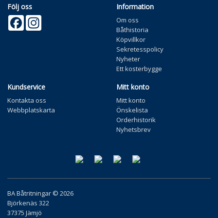
Följ oss
Information
Facebook
Instagram
Om oss
Båthistoria
Köpvillkor
Sekretesspolicy
Nyheter
Ett kosterbygge
Kundservice
Mitt konto
Kontakta oss
Mitt konto
Webbplatskarta
Önskelista
Orderhistorik
Nyhetsbrev
BA Båtritningar © 2026
Björkenäs 322
37375 Jämjö