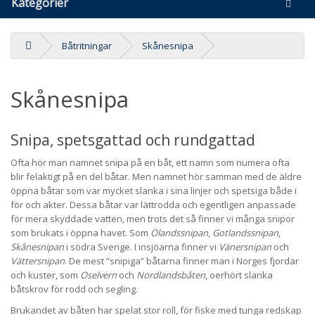
Kategorier
Båtritningar
Skånesnipa
Skånesnipa
Snipa, spetsgattad och rundgattad
Ofta hör man namnet snipa på en båt, ett namn som numera ofta
blir felaktigt på en del båtar. Men namnet hör samman med de äldre
öppna båtar som var mycket slanka i sina linjer och spetsiga både i
för och akter. Dessa båtar var lättrodda och egentligen anpassade
för mera skyddade vatten, men trots det så finner vi många snipor
som brukats i öppna havet. Som
Ölandssnipan
,
Gotlandssnipan
,
Skånesnipan
i södra Sverige. I insjöarna finner vi
Vänersnipan
och
Vättersnipan
. De mest ”snipiga” båtarna finner man i Norges fjordar
och kuster, som
Oselvern
och
Nordlandsbåten
, oerhört slanka
båtskrov för rodd och segling.
Brukandet av båten har spelat stor roll, för fiske med tunga redskap