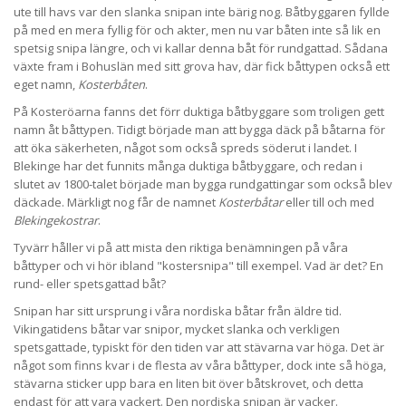
ute till havs var den slanka snipan inte bärig nog. Båtbyggaren fyllde
på med en mera fyllig för och akter, men nu var båten inte så lik en
spetsig snipa längre, och vi kallar denna båt för rundgattad. Sådana
växte fram i Bohuslän med sitt grova hav, där fick båttypen också ett
eget namn,
Kosterbåten
.
På Kosteröarna fanns det förr duktiga båtbyggare som troligen gett
namn åt båttypen. Tidigt började man att bygga däck på båtarna för
att öka säkerheten, något som också spreds söderut i landet. I
Blekinge har det funnits många duktiga båtbyggare, och redan i
slutet av 1800-talet började man bygga rundgattingar som också blev
däckade. Märkligt nog får de namnet
Kosterbåtar
eller till och med
Blekingekostrar
.
Tyvärr håller vi på att mista den riktiga benämningen på våra
båttyper och vi hör ibland "kostersnipa" till exempel. Vad är det? En
rund- eller spetsgattad båt?
Snipan har sitt ursprung i våra nordiska båtar från äldre tid.
Vikingatidens båtar var snipor, mycket slanka och verkligen
spetsgattade, typiskt för den tiden var att stävarna var höga. Det är
något som finns kvar i de flesta av våra båttyper, dock inte så höga,
stävarna sticker upp bara en liten bit över båtskrovet, och detta
endast för att vara vackert. Den nordiska snipan är vacker.