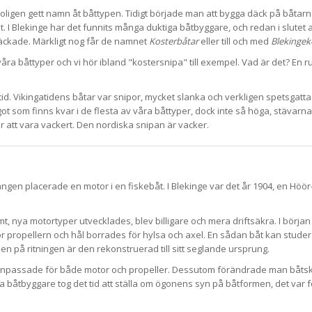
ligen gett namn åt båttypen. Tidigt började man att bygga däck på båtarna
 I Blekinge har det funnits många duktiga båtbyggare, och redan i slutet 
äckade. Märkligt nog får de namnet
Kosterbåtar
eller till och med
Blekingek
åra båttyper och vi hör ibland "kostersnipa" till exempel. Vad är det? En ru
 tid. Vikingatidens båtar var snipor, mycket slanka och verkligen spetsgatt
got som finns kvar i de flesta av våra båttyper, dock inte så höga, stävarna
ör att vara vackert. Den nordiska snipan är vacker.
gången placerade en motor i en fiskebåt. I Blekinge var det år 1904, en Höö
mt, nya motortyper utvecklades, blev billigare och mera driftsäkra. I börja
ör propellern och hål borrades för hylsa och axel. En sådan båt kan stude
en på ritningen är den rekonstruerad till sitt seglande ursprung.
 anpassade för både motor och propeller. Dessutom förändrade man båts
ga båtbyggare tog det tid att ställa om ögonens syn på båtformen, det var f