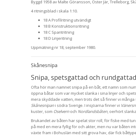
Byggd 1958 av Malte Göransson, Öster Jär, Trelleborg, Sk
4 ritningsblad i skala 1:10.
18 A Profilritning utvändigt
18 B Konstruktionsritning
18 C Spantritning
18 D Linjeritning
Uppmätning nr 18, september 1980.
Skånesnipa
Snipa, spetsgattad och rundgatta
Ofta hör man namnet snipa på en båt, ett namn som nume
öppna båtar som var mycket slanka i sina linjer och spet
mera skyddade vatten, men trots det så finner vi många
Skånesnipan
i södra Sverige. I insjöarna finner vi
Vänersn
kuster, som
Oselvern
och
Nordlandsbåten
, oerhört slank
Brukandet av båten har spelat stor roll, för fiske med tu
på med en mera fyllig för och akter, men nu var båten int
växte fram i Bohuslän med sitt grova hav, där fick båtty