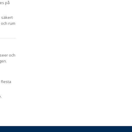
des på
 säkert
k och rum
useer och
gen.
 flesta
e.