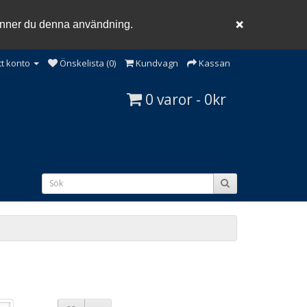
känner du denna användning.
❌
tt konto
Önskelista (0)
Kundvagn
Kassan
0 varor - 0kr