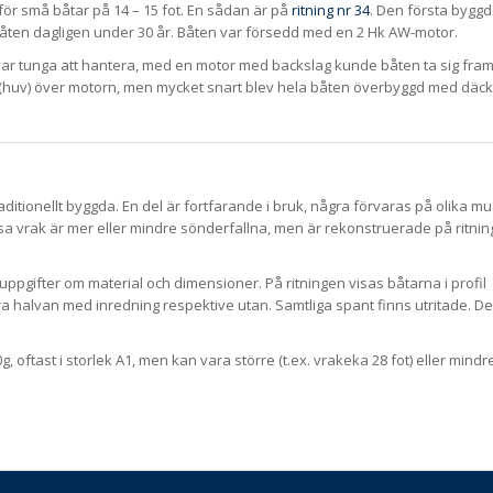
ör små båtar på 14 – 15 fot. En sådan är på
ritning nr 34
. Den första bygg
åten dagligen under 30 år. Båten var försedd med en 2 Hk AW-motor.
var tunga att hantera, med en motor med backslag kunde båten ta sig fram
p (huv) över motorn, men mycket snart blev hela båten överbyggd med däc
ditionellt byggda. En del är fortfarande i bruk, några förvaras på olika m
ssa vrak är mer eller mindre sönderfallna, men är rekonstruerade på ritnin
d uppgifter om material och dimensioner. På ritningen visas båtarna i profil
ra halvan med inredning respektive utan. Samtliga spant finns utritade. De
oftast i storlek A1, men kan vara större (t.ex. vrakeka 28 fot) eller mindr