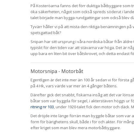
På Kosteröarna fanns det förr duktiga båtbyggare som tro
öka säkerheten, något som också spreds söderut i landet.
talet började man bygga rundgattingar som också blev d
Tyvärr håller vi på att mista den riktiga benämningen på v
spetsgattad båt?
Snipan har sitt ursprung i våra nordiska båtar från äldre
typiskt för den tiden var att stävarna var höga. Det är nå
upp bara en liten bit över båtskrovet, och detta endast f
Motorsnipa - Motorbåt
Egentligen är det inte mer än 100 år sedan vi för första 
på 4 Hk, vars värde var mer än 4 gånger båtens.
Därefter gick det snabbt, fiskarna insåg att det var lönsa
båtar som var byggda för segel, i akterstäven höggs ur f
ritning nr 103
, under 1920-talet fick den motor och däck. M
Det dröjde inte länge förrän man byggde båtar som var
form för bärighetens skull, både i för och akter. För mån
efter kriget som man blev mera motorbåtbyggare.