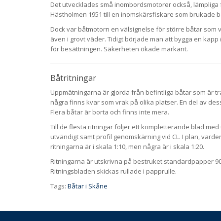
Det utvecklades små inombordsmotorer också, lämpliga f
Hästholmen 1951 till en inomskärsfiskare som brukade b
Dock var båtmotorn en välsignelse för större båtar som 
även i grovt väder. Tidigt började man att bygga en kap
för besättningen. Säkerheten ökade markant.
Båtritningar
Uppmätningarna är gjorda från befintliga båtar som är tra
några finns kvar som vrak på olika platser. En del av de
Flera båtar är borta och finns inte mera.
Till de flesta ritningar följer ett kompletterande blad me
utvändigt samt profil genomskärning vid CL. I plan, varde
ritningarna är i skala 1:10, men några är i skala 1:20.
Ritningarna är utskrivna på bestruket standardpapper 90g, 
Ritningsbladen skickas rullade i papprulle.
Tags:
Båtar i Skåne