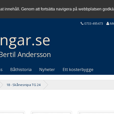
sat innehåll. Genom att fortsätta navigera på webbplatsen god
0733-495473
Mi
ingar.se
 Bertil Andersson
ss
Båthistoria
Nyheter
Ett kosterbygge
18 - Skånesnipa TG 24