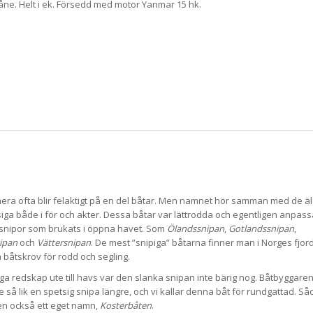
åne. Helt i ek. Försedd med motor Yanmar 15 hk.
d
ra ofta blir felaktigt på en del båtar. Men namnet hör samman med de ä
siga både i för och akter. Dessa båtar var lättrodda och egentligen anpas
 snipor som brukats i öppna havet. Som
Ölandssnipan
,
Gotlandssnipan
,
ipan
och
Vättersnipan
. De mest ”snipiga” båtarna finner man i Norges fjor
a båtskrov för rodd och segling.
nga redskap ute till havs var den slanka snipan inte bärig nog. Båtbyggaren
e så lik en spetsig snipa längre, och vi kallar denna båt för rundgattad. S
pen också ett eget namn,
Kosterbåten
.