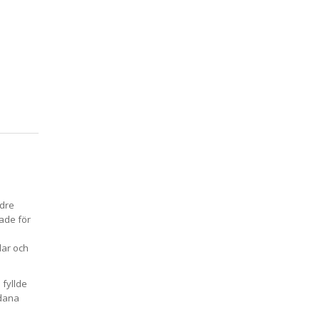
ldre
sade för
dar och
 fyllde
ådana