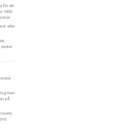
 för att
av 1800-
ostrar
.
nd- eller
ade,
 sticker
r-motor
n tog man
ras på
krovets
örst