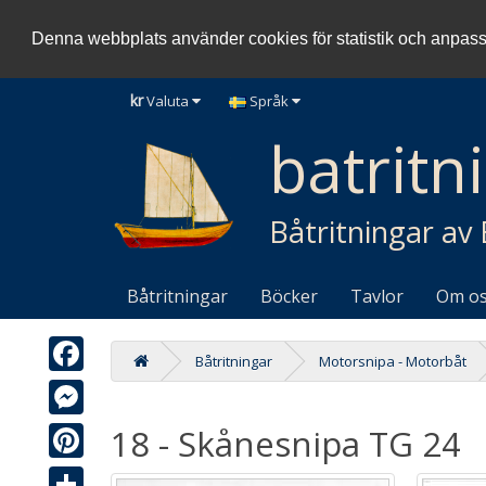
Denna webbplats använder cookies för statistik och anpas
kr
Valuta
Språk
batritn
Båtritningar av
Båtritningar
Böcker
Tavlor
Om o
Båtritningar
Motorsnipa - Motorbåt
Facebook
18 - Skånesnipa TG 24
Messenger
Pinterest