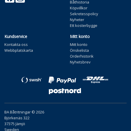
Båthistoria
Köpvillkor
Sekretesspolicy
Nyheter
Ett kosterbygge
Kundservice
Mitt konto
Kontakta oss
Mitt konto
Webbplatskarta
Önskelista
Orderhistorik
Nyhetsbrev
BA Båtritningar © 2026
Björkenäs 322
37375 Jämjö
Sweden