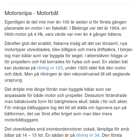
Motorsnipa - Motorbåt
Egentligen är det inte mer än 100 år sedan vi för första gången
placerade en motor i en fiskebåt. I Blekinge var det år 1904, en
Höör-motor på 4 Hk, vars värde var mer än 4 gånger båtens.
Därefter gick det snabbt, fiskarna insåg att det var lönsamt, nya
motortyper utvecklades, blev billigare och mera driftsäkra. I början
tog man båtar som var byggda för segel, i akterstäven höggs ur
för propellern och hål borrades för hylsa och axel. En sådan båt
kan studeras på
ritning nr 103
, under 1920-talet fick den motor
och däck. Men på ritningen är den rekonstruerad till sitt seglande
ursprung.
Det dröjde inte länge förrän man byggde båtar som var
anpassade för både motor och propeller. Dessutom förändrade
man båtskrovets form för bärighetens skull, både i för och akter.
För många båtbyggare tog det tid att ställa om ögonens syn på
båtformen, det var först efter kriget som man blev mera
motorbåtbyggare.
Det utvecklades små inombordsmotorer också, lämpliga för små
båtar på 14 – 15 fot. En sådan är på
ritning nr 34
. Den första