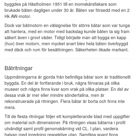
byggdes på Hästholmen 1951 till en inomskärsfiskare som
brukade båten dagligen under 30 år. Båten var försedd med en 2
Hk AW-motor.
Dock var båtmotorn en välsignelse för större båtar som var tunga
att hantera, med en motor med backslag kunde båten ta sig fram
säkert även i grovt väder. Tidigt började man att bygga en kapp
(huv) över motorn, men mycket snart blev hela båten överbyggd
med däck och rum för besättningen. Säkerheten ökade markant.
Båtritningar
Uppmätningarna är gjorda från befintliga båtar som är traditionellt
byggda. En del är fortfarande i bruk, några förvaras på olika
museer och några finns kvar som vrak på olika platser. En del av
dessa vrak är mer eller mindre sönderfallna, men är
rekonstruerade på ritningen. Flera båtar är borta och finns inte
mera.
Till de flesta ritningar följer ett kompletterande blad med uppgifter
om material och dimensioner. På ritningen visas båtarna i profil
utvändigt samt profil genomskärning vid CL. I plan, vardera
halvan med inredning respektive utan. Samtliga spant finns