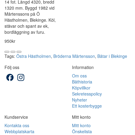
14 fot. Längd 4320, bredd
1320 mm. Byggd 1982 vid
Mårtenssons på Ö
Hästholmen, Blekinge. Köl,
stävar och spant av ek,
bordläggning av furu.
950kr
Tags:
Östra Hästholmen
,
Bröderna Mårtensson
,
Båtar i Blekinge
Följ oss
Information
Facebook
Instagram
Om oss
Båthistoria
Köpvillkor
Sekretesspolicy
Nyheter
Ett kosterbygge
Kundservice
Mitt konto
Kontakta oss
Mitt konto
Webbplatskarta
Önskelista