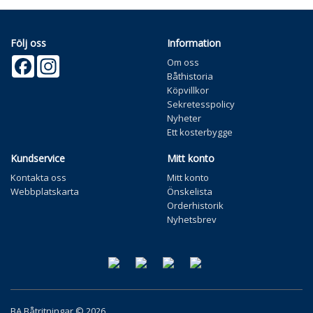
Följ oss
Information
Facebook
Instagram
Om oss
Båthistoria
Köpvillkor
Sekretesspolicy
Nyheter
Ett kosterbygge
Kundservice
Mitt konto
Kontakta oss
Mitt konto
Webbplatskarta
Önskelista
Orderhistorik
Nyhetsbrev
BA Båtritningar © 2026