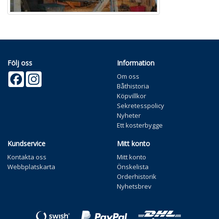
Följ oss
Information
Facebook
Instagram
Om oss
Båthistoria
Köpvillkor
Sekretesspolicy
Nyheter
Ett kosterbygge
Kundservice
Mitt konto
Kontakta oss
Mitt konto
Webbplatskarta
Önskelista
Orderhistorik
Nyhetsbrev